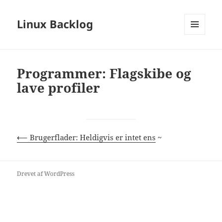
Linux Backlog
MENU
OG
WIDGETS
Programmer: Flagskibe og
lave profiler
⟵ Brugerflader: Heldigvis er intet ens
~
Drevet af WordPress