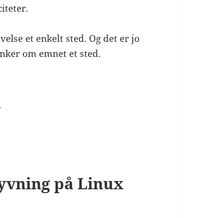
iteter.
else et enkelt sted. Og det er jo
anker om emnet et sted.
d
lyvning på Linux