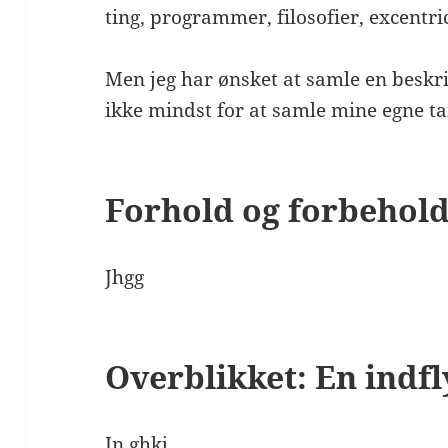
ting, programmer, filosofier, excentric
Men jeg har ønsket at samle en beskriv
ikke mindst for at samle mine egne t
Forhold og forbehol
Jhgg
Overblikket: En indf
In ghkj